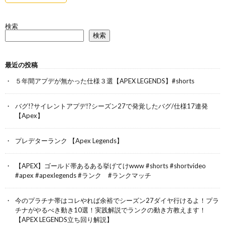
検索
検索
最近の投稿
５年間アプデが無かった仕様３選【APEX LEGENDS】#shorts
バグ!?サイレントアプデ!?シーズン27で発覚したバグ/仕様17連発
【Apex】
プレデターランク 【Apex Legends】
【APEX】ゴールド帯あるある挙げてけwww #shorts #shortvideo
#apex #apexlegends #ランク #ランクマッチ
今のプラチナ帯はコレやれば余裕でシーズン27ダイヤ行けるよ！プラ
チナがやるべき動き10選！実践解説でランクの動き方教えます！
【APEX LEGENDS立ち回り解説】