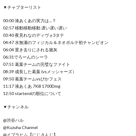
▼チャプターリスト
00:00 湊あくあの実力は…？
02:57 移動移動移動 遅い遅い遅い
03:40 夜見れなのディヴォ3タテ
04:47 水無瀬のフィジカル＆ネオポルテ初チャンピオン
06:04 置き去りにされる黛灰
06:31でろーんのシーラ
07:51 葛葉チームの完璧なファイト
08:39 成長した葛葉 (vsメッシャーズ）
09:50 葛葉チームvsぴかフェス
11:17 湊あくあ 7Kill 1700Dmg
12:50 startendの順位について
▼チャンネル
@渋谷ハル
@Kuzuha Channel
@イブラヒム【にじさんじ】