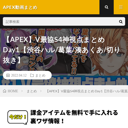
APEX動画まとめ
【APEX】V最協S4神視点まとめ
Day1【渋谷ハル/葛葉/湊あくあ/切り
抜き】
2022.04.12
まとめ
まとめ
【APEX】V最協S4神視点まとめ Day1【渋谷ハル/葛
HOME