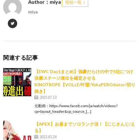
Author：miya
投稿一覧
miya
関連する記事
【EWC Day1まとめ】強豪だらけの中で5位につけ
決勝ステージ進出を確定させる
KINOTROPE【VOLzZ/叶望/YukaPEROdator/切り
抜き】
2025.07.13
元動画：https://www.faceit.com/ja/watch/videos?
cp=layout_header&cp_source_[…]
【APEX】お昼までソロランク活！【にじさんじ/え
る】
2022.05.24