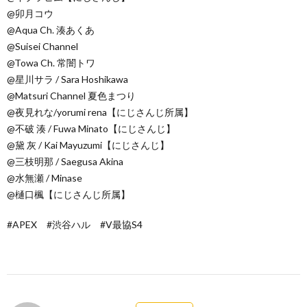
@卯月コウ
@Aqua Ch. 湊あくあ
@Suisei Channel
@Towa Ch. 常闇トワ
@星川サラ / Sara Hoshikawa
​@Matsuri Channel 夏色まつり
@夜見れな/yorumi rena【にじさんじ所属】
@不破 湊 / Fuwa Minato【にじさんじ】
@黛 灰 / Kai Mayuzumi【にじさんじ】
@三枝明那 / Saegusa Akina
@水無瀬 / Minase
@樋口楓【にじさんじ所属】
#APEX #渋谷ハル #V最協S4