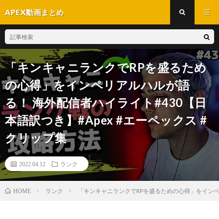
APEX動画まとめ
「キンキャニランクでRPを盛るため
の心得」をインペリアルハルが語
る！ 海外配信者ハイライト#430【日
本語訳つき】#Apex #エーペックス #
クリップ集
2022.04.12
ランク
ランク
「キンキャニランクでRPを盛るための心得」をインペリ
HOME