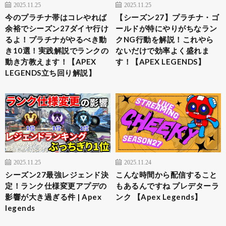
2025.11.25
2025.11.25
今のプラチナ帯はコレやれば
【シーズン27】プラチナ・ゴ
余裕でシーズン27ダイヤ行け
ールドが特にやりがちなラン
るよ！プラチナがやるべき動
クNG行動を解説！これやら
き10選！実践解説でランクの
ないだけで効率よく盛れま
動き方教えます！【APEX
す！【APEX LEGENDS】
LEGENDS立ち回り解説】
2025.11.25
2025.11.24
シーズン27最強レジェンド決
こんな時間から配信すること
定！ランク仕様変更アプデの
もあるんですね プレデターラ
影響が大き過ぎる件 | Apex
ンク 【Apex Legends】
legends