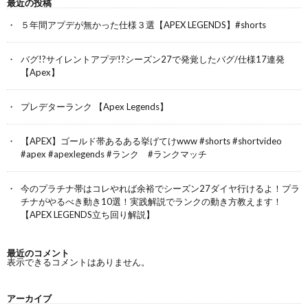
最近の投稿
５年間アプデが無かった仕様３選【APEX LEGENDS】#shorts
バグ!?サイレントアプデ!?シーズン27で発覚したバグ/仕様17連発
【Apex】
プレデターランク 【Apex Legends】
【APEX】ゴールド帯あるある挙げてけwww #shorts #shortvideo
#apex #apexlegends #ランク #ランクマッチ
今のプラチナ帯はコレやれば余裕でシーズン27ダイヤ行けるよ！プラ
チナがやるべき動き10選！実践解説でランクの動き方教えます！
【APEX LEGENDS立ち回り解説】
最近のコメント
表示できるコメントはありません。
アーカイブ