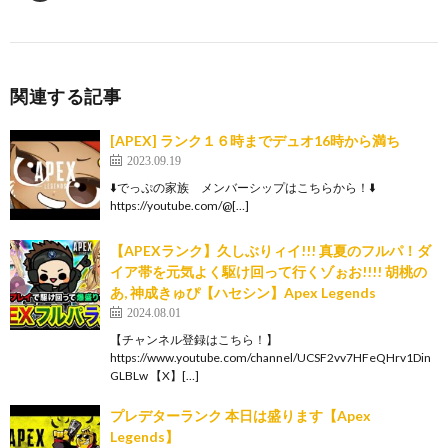
関連する記事
[APEX] ランク１６時までデュオ16時から満ち
2023.09.19
⬇️でっぷの家族 メンバーシップはこちらから！⬇️
https://youtube.com/@[…]
【APEXランク】久しぶりィイ!!! 真夏のフルパ！ダ
イア帯を元気よく駆け回って行くゾぉお!!!! 胡桃の
あ, 神成きゅぴ【ハセシン】Apex Legends
2024.08.01
【チャンネル登録はこちら！】
https://www.youtube.com/channel/UCSF2vv7HFeQHrv1Din
GLBLw 【X】[…]
プレデターランク 本日は盛ります【Apex
Legends】