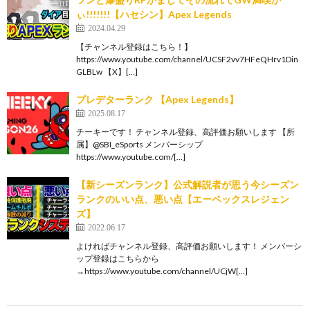
ぃ!!!!!!!【ハセシン】Apex Legends
2024.04.29
【チャンネル登録はこちら！】
https://www.youtube.com/channel/UCSF2vv7HFeQHrv1Din
GLBLw 【X】[…]
プレデターランク 【Apex Legends】
2025.08.17
チーキーです！ チャンネル登録、高評価お願いします 【所
属】@SBI_eSports メンバーシップ
https://www.youtube.com/[…]
【新シーズンランク】公式解説者が思う今シーズン
ランクのいい点、悪い点【エーペックスレジェン
ズ】
2022.06.17
よければチャンネル登録、高評価お願いします！ メンバーシ
ップ登録はこちらから
→https://www.youtube.com/channel/UCjW[…]