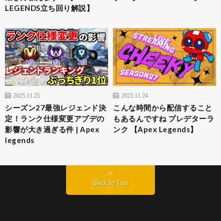
LEGENDS立ち回り解説】
2025.11.25
2025.11.24
シーズン27最強レジェンド決
こんな時間から配信すること
定！ランク仕様変更アプデの
もあるんですね プレデターラ
影響が大き過ぎる件 | Apex
ンク 【Apex Legends】
legends
Back to Top