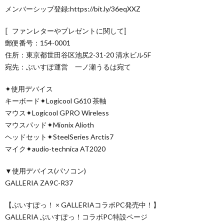
メンバーシップ登録:https://bit.ly/36eqXXZ
〚ファンレターやプレゼントに関して〛
郵便番号：154-0001
住所：東京都世田谷区池尻2-31-20 清水ビル5F
宛先：ぶいすぽ運営 一ノ瀬うるは宛て
✦使用デバイス
キーボード✦Logicool G610 茶軸
マウス✦Logicool GPRO Wireless
マウスパッド✦Mionix Alioth
ヘッドセット✦SteelSeries Arctis7
マイク✦audio-technica AT2020
▼使用デバイス(パソコン)
GALLERIA ZA9C-R37
【ぶいすぽっ！ × GALLERIAコラボPC発売中！】
GALLERIA ぶいすぽっ！コラボPC特設ページ