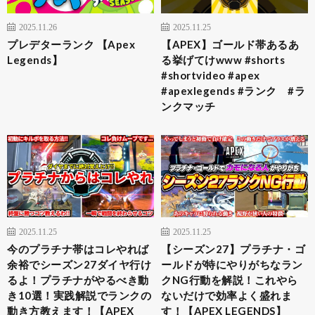
2025.11.26
2025.11.25
プレデターランク 【Apex
【APEX】ゴールド帯あるあ
Legends】
る挙げてけwww #shorts
#shortvideo #apex
#apexlegends #ランク #ラ
ンクマッチ
2025.11.25
2025.11.25
今のプラチナ帯はコレやれば
【シーズン27】プラチナ・ゴ
余裕でシーズン27ダイヤ行け
ールドが特にやりがちなラン
るよ！プラチナがやるべき動
クNG行動を解説！これやら
き10選！実践解説でランクの
ないだけで効率よく盛れま
動き方教えます！【APEX
す！【APEX LEGENDS】