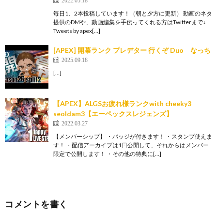
2022.05.18
毎日1、2本投稿しています！（朝と夕方に更新） 動画のネタ
提供のDMや、動画編集を手伝ってくれる方はTwitterまで↓
Tweets by apex[…]
[APEX] 開幕ランク プレデター 行くぞ Duo なっち
2025.09.18
[…]
【APEX】ALGSお疲れ様ランクwith cheeky3
seoldam3【エーペックスレジェンズ】
2022.03.27
【メンバーシップ】 ・バッジが付きます！ ・スタンプ使えま
す！ ・配信アーカイブは1日公開して、それからはメンバー
限定で公開します！ ・その他の特典に[…]
コメントを書く