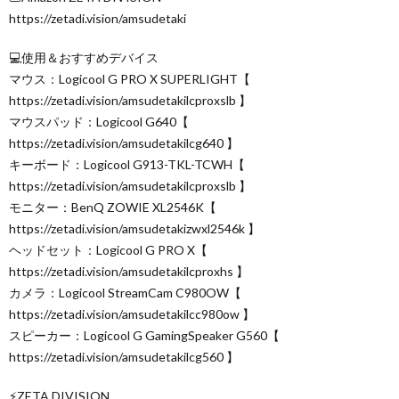
https://zetadi.vision/amsudetaki
💻使用＆おすすめデバイス
マウス：Logicool G PRO X SUPERLIGHT【
https://zetadi.vision/amsudetakilcproxslb 】
マウスパッド：Logicool G640【
https://zetadi.vision/amsudetakilcg640 】
キーボード：Logicool G913-TKL-TCWH【
https://zetadi.vision/amsudetakilcproxslb 】
モニター：BenQ ZOWIE XL2546K【
https://zetadi.vision/amsudetakizwxl2546k 】
ヘッドセット：Logicool G PRO X【
https://zetadi.vision/amsudetakilcproxhs 】
カメラ：Logicool StreamCam C980OW【
https://zetadi.vision/amsudetakilcc980ow 】
スピーカー：Logicool G GamingSpeaker G560【
https://zetadi.vision/amsudetakilcg560 】
⚡ZETA DIVISION