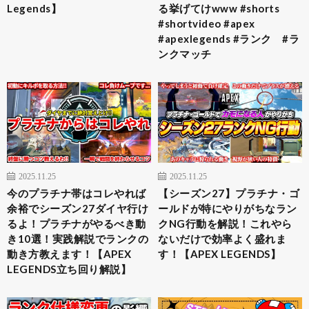
Legends】
る挙げてけwww #shorts
#shortvideo #apex
#apexlegends #ランク #ラ
ンクマッチ
2025.11.25
2025.11.25
今のプラチナ帯はコレやれば
【シーズン27】プラチナ・ゴ
余裕でシーズン27ダイヤ行け
ールドが特にやりがちなラン
るよ！プラチナがやるべき動
クNG行動を解説！これやら
き10選！実践解説でランクの
ないだけで効率よく盛れま
動き方教えます！【APEX
す！【APEX LEGENDS】
LEGENDS立ち回り解説】