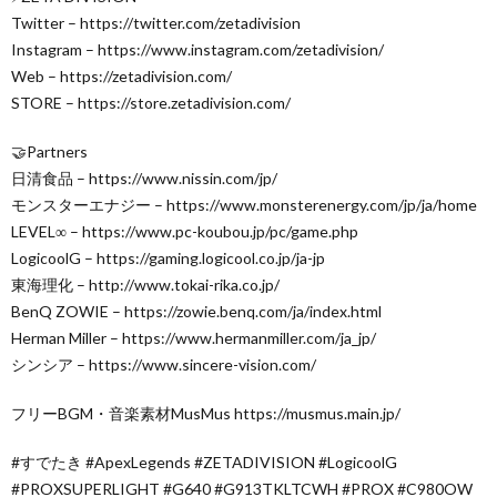
Twitter – https://twitter.com/zetadivision
Instagram – https://www.instagram.com/zetadivision/
Web – https://zetadivision.com/
STORE – https://store.zetadivision.com/
🤝Partners
日清食品 – https://www.nissin.com/jp/
モンスターエナジー – https://www.monsterenergy.com/jp/ja/home
LEVEL∞ – https://www.pc-koubou.jp/pc/game.php
LogicoolG – https://gaming.logicool.co.jp/ja-jp
東海理化 – http://www.tokai-rika.co.jp/
BenQ ZOWIE – https://zowie.benq.com/ja/index.html
Herman Miller – https://www.hermanmiller.com/ja_jp/
シンシア – https://www.sincere-vision.com/
フリーBGM・音楽素材MusMus https://musmus.main.jp/
#すでたき #ApexLegends #ZETADIVISION #LogicoolG
#PROXSUPERLIGHT #G640 #G913TKLTCWH #PROX #C980OW