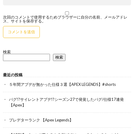
次回のコメントで使用するためブラウザーに自分の名前、メールアドレ
ス、サイトを保存する。
検索
検索
最近の投稿
５年間アプデが無かった仕様３選【APEX LEGENDS】#shorts
バグ!?サイレントアプデ!?シーズン27で発覚したバグ/仕様17連発
【Apex】
プレデターランク 【Apex Legends】