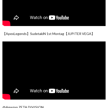
【ApexLegends】SudetakiN 1st Montag【JUPITER VEGA】
👜Amazon ZETA DIVISION