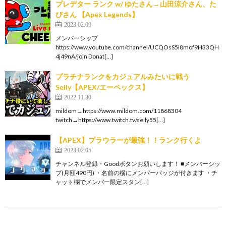
プレデター ランク w/ ゆたさん→山田涼介さん、た
ぴさん 【Apex Legends】
2023.02.09
メンバーシップ
https://www.youtube.com/channel/UCQOsS5I8mof9H33QH
4j49nA/join Donat[…]
プラチナランクをカジュアルみたいに戦う
Selly【APEX/エーペックス】
2022.11.30
mildom→https://www.mildom.com/11868304
twitch→https://www.twitch.tv/selly55[…]
【APEX】プラウラーが最強！！ランク行くよ
2023.02.05
チャンネル登録・Goodボタンお願いします！ ■メンバーシッ
プ(月額490円) ・名前の横にメンバーバッジが付きます ・チ
ャット欄でメンバー限定スタン[…]