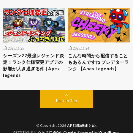
2025.11.25
2025.11.24
シーズン27最強レジェンド決
こんな時間から配信すること
定！ランク仕様変更アプデの
もあるんですね プレデターラ
影響が大き過ぎる件 | Apex
ンク 【Apex Legends】
legends
Back to Top
© Copyright 2026
APEX動画まとめ
.
APEX動画まとめ by
FIT-Web Create
. Powered by
WordPress
.