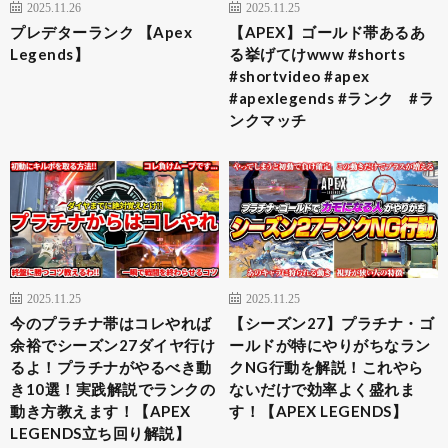
2025.11.26
2025.11.25
プレデターランク 【Apex
【APEX】ゴールド帯あるあ
Legends】
る挙げてけwww #shorts
#shortvideo #apex
#apexlegends #ランク #ラ
ンクマッチ
2025.11.25
2025.11.25
今のプラチナ帯はコレやれば
【シーズン27】プラチナ・ゴ
余裕でシーズン27ダイヤ行け
ールドが特にやりがちなラン
るよ！プラチナがやるべき動
クNG行動を解説！これやら
き10選！実践解説でランクの
ないだけで効率よく盛れま
動き方教えます！【APEX
す！【APEX LEGENDS】
LEGENDS立ち回り解説】