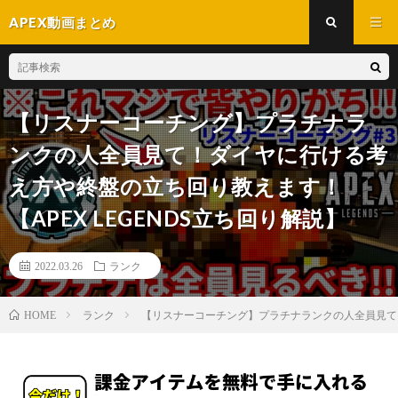
APEX動画まとめ
【リスナーコーチング】プラチナラ
ンクの人全員見て！ダイヤに行ける考
え方や終盤の立ち回り教えます！
【APEX LEGENDS立ち回り解説】
2022.03.26
ランク
ランク
【リスナーコーチング】プラチナランクの人全員見て！
HOME