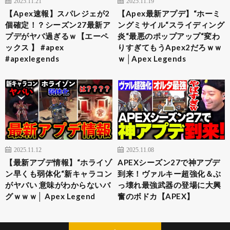
2025.11.21
2025.11.19
【Apex速報】スパレジェが2
【Apex最新アプデ】“ホーミ
個確定！？シーズン27最新ア
ングミサイル“スライディング
プデがヤバ過ぎるｗ【エーペ
炎“最悪のポップアップ“変わ
ックス 】 #apex
りすぎてもうApex2だろｗｗ
#apexlegends
ｗ│Apex Legends
2025.11.12
2025.11.08
【最新アプデ情報】“ホライゾ
APEXシーズン27で神アプデ
ン早くも弱体化“新キャラコン
到来！ヴァルキー超強化＆ぶ
がヤバい 意味がわからないバ
っ壊れ最強武器の登場に大興
グｗｗｗ│ Apex Legend
奮のボドカ【APEX】