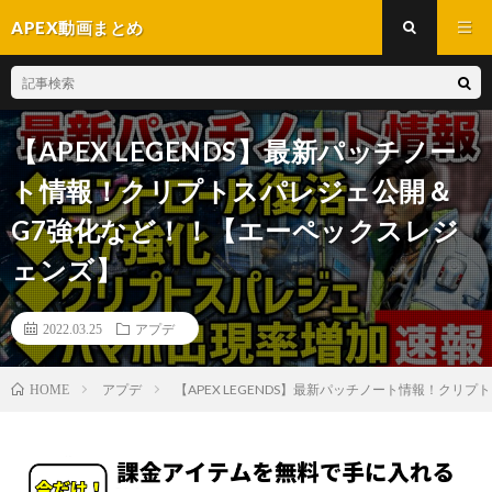
APEX動画まとめ
【APEX LEGENDS】最新パッチノー
ト情報！クリプトスパレジェ公開＆
G7強化など！！【エーペックスレジ
ェンズ】
2022.03.25
アプデ
アプデ
【APEX LEGENDS】最新パッチノート情報！ク
HOME