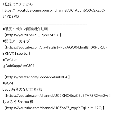
↓登録はコチラから↓
https://m.youtube.com/sponsor_channel/UCrAq8h6Q3xGxzUC-
84YD9PQ
_______________________________________________________
■感度・ボタン配置紹介動画
【https://youtu.be/ZQ5qWKof2-Y 】
■配信アーカイブ
【https://youtube.com/playlist?list=PL9AGO0-Ll6nIBh0XH5-1U-
EKhVXTEew6L 】
■Twitter
@BobSappAim0304
【https://twitter.com/BobSappAim0304 】
■BGM
beco(騒音のない世界) 様
【https://youtube.com/channel/UC2KNOBqzElEs8TA7SR2Hm2w 】
しゃろう Sharou 様
【https://youtube.com/channel/UCfjca6Z_wpyinTqHdIYJ49Q 】
_______________________________________________________