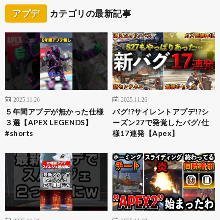
アプデ
カテゴリの最新記事
2025.11.26
2025.11.26
５年間アプデが無かった仕様
バグ!?サイレントアプデ!?シ
３選【APEX LEGENDS】
ーズン27で発覚したバグ/仕
#shorts
様17連発【Apex】