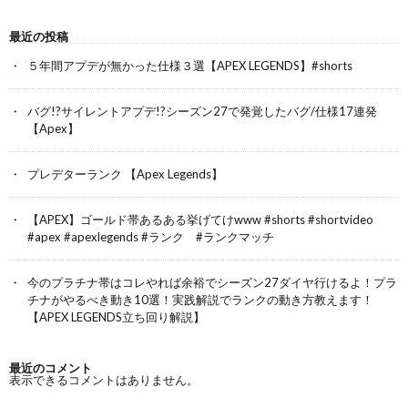
最近の投稿
５年間アプデが無かった仕様３選【APEX LEGENDS】#shorts
バグ!?サイレントアプデ!?シーズン27で発覚したバグ/仕様17連発
【Apex】
プレデターランク 【Apex Legends】
【APEX】ゴールド帯あるある挙げてけwww #shorts #shortvideo
#apex #apexlegends #ランク #ランクマッチ
今のプラチナ帯はコレやれば余裕でシーズン27ダイヤ行けるよ！プラ
チナがやるべき動き10選！実践解説でランクの動き方教えます！
【APEX LEGENDS立ち回り解説】
最近のコメント
表示できるコメントはありません。