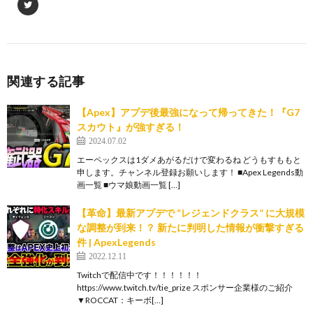
関連する記事
【Apex】アプデ後最強になって帰ってきた！『G7
スカウト』が強すぎる！
2024.07.02
エーペックスは1ダメあがるだけで変わるね どうもすももと
申します。チャンネル登録お願いします！ ■Apex Legends動
画一覧 ■ウマ娘動画一覧 […]
【革命】最新アプデで “レジェンドクラス” に大規模
な調整が到来！？ 新たに判明した情報が衝撃すぎる
件 | ApexLegends
2022.12.11
Twitchで配信中です！！！！！！
https://www.twitch.tv/tie_prize スポンサー企業様のご紹介
▼ROCCAT：キーボ[…]