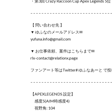
・第3回 Crazy Raccoon Cup Apex Legends 5位
– – – – – – – – – – – – – – – – – – – – – – – – – – – – – 
【 問い合わせ先 】
▼ ゆふなのメールアドレス✉
yufuna.info@gmail.com
▼ お仕事依頼、案件はこちらまで✉
rlx-contact@relationx.page
ファンアート等はTwitter# ゆふなあーと
– – – – – – – – – – – – – – – – – – – – – – – – – – – – – 
【APEXLEGENDS 設定】
感度5(AIM時感度4)
視野角: 104