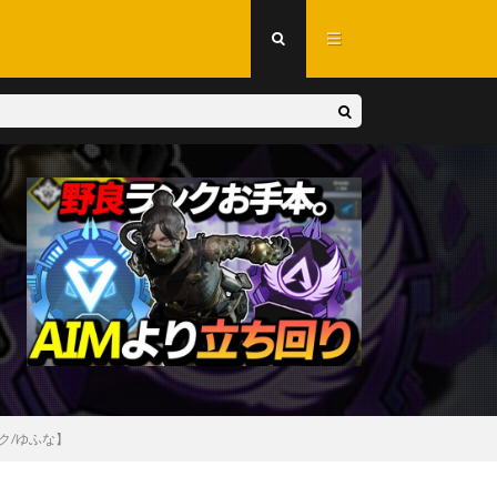
ク/ゆふな】