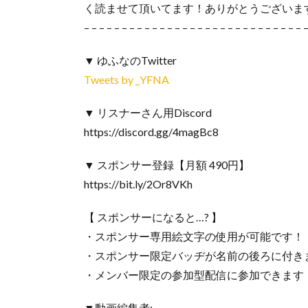
く読ませて頂いてます！ありがとうございます_(.
– – – – – – – – – – – – – – – – – – – – – – – – – – – – – 
▼ ゆふなのTwitter
Tweets by _YFNA
▼ リスナーさん用Discord
https://discord.gg/4magBc8
▼ スポンサー登録【月額 490円】
https://bit.ly/2Or8VKh
【 スポンサーになると…? 】
・スポンサー専用絵文字の使用が可能です！
・スポンサー限定バッヂが名前の後ろに付き
・メンバー限定の参加型配信に参加できます
▼動画編集者: