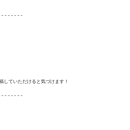
– – – – – – – –
 で投稿していただけると気づけます！
– – – – – – – –