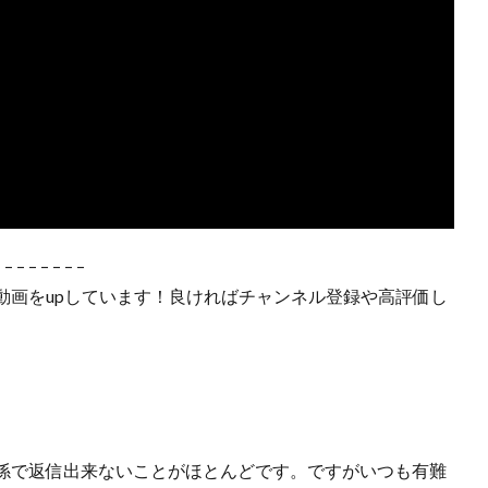
– – – – – – – –
動画をupしています！良ければチャンネル登録や高評価し
係で返信出来ないことがほとんどです。ですがいつも有難