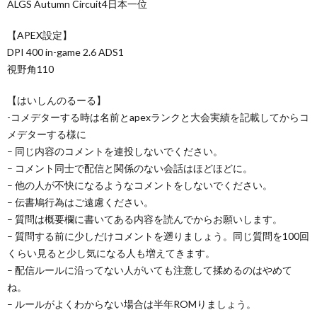
ALGS Autumn Circuit4日本一位
【APEX設定】
DPI 400 in-game 2.6 ADS1
視野角110
【はいしんのるーる】
-コメデターする時は名前とapexランクと大会実績を記載してからコ
メデターする様に
– 同じ内容のコメントを連投しないでください。
– コメント同士で配信と関係のない会話はほどほどに。
– 他の人が不快になるようなコメントをしないでください。
– 伝書鳩行為はご遠慮ください。
– 質問は概要欄に書いてある内容を読んでからお願いします。
– 質問する前に少しだけコメントを遡りましょう。同じ質問を100回
くらい見ると少し気になる人も増えてきます。
– 配信ルールに沿ってない人がいても注意して揉めるのはやめて
ね。
– ルールがよくわからない場合は半年ROMりましょう。