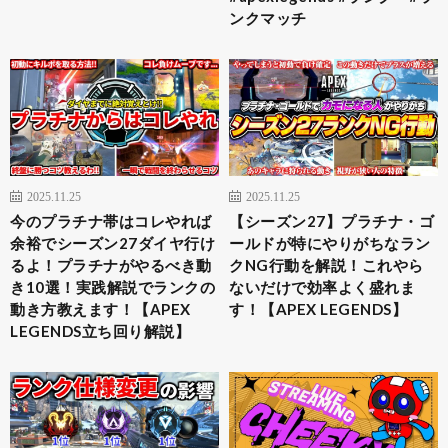
ンクマッチ
2025.11.25
2025.11.25
今のプラチナ帯はコレやれば
【シーズン27】プラチナ・ゴ
余裕でシーズン27ダイヤ行け
ールドが特にやりがちなラン
るよ！プラチナがやるべき動
クNG行動を解説！これやら
き10選！実践解説でランクの
ないだけで効率よく盛れま
動き方教えます！【APEX
す！【APEX LEGENDS】
LEGENDS立ち回り解説】