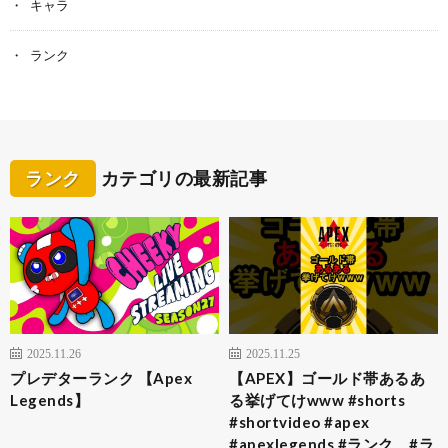
キャラ
ランク
ランク
カテゴリの最新記事
2025.11.26
2025.11.25
プレデターランク 【Apex
【APEX】ゴールド帯あるあ
Legends】
る挙げてけwww #shorts
#shortvideo #apex
#apexlegends #ランク #ラ