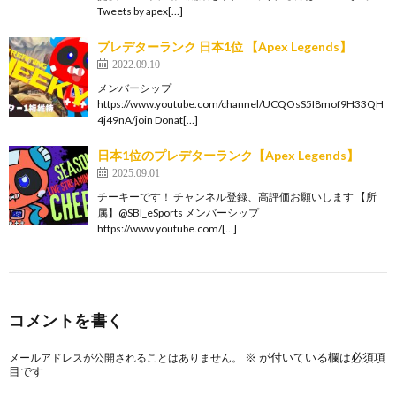
Tweets by apex[…]
プレデターランク 日本1位 【Apex Legends】
2022.09.10
メンバーシップ
https://www.youtube.com/channel/UCQOsS5I8mof9H33QH
4j49nA/join Donat[…]
日本1位のプレデターランク【Apex Legends】
2025.09.01
チーキーです！ チャンネル登録、高評価お願いします 【所
属】@SBI_eSports メンバーシップ
https://www.youtube.com/[…]
コメントを書く
※
が付いている欄は必須項
メールアドレスが公開されることはありません。
目です