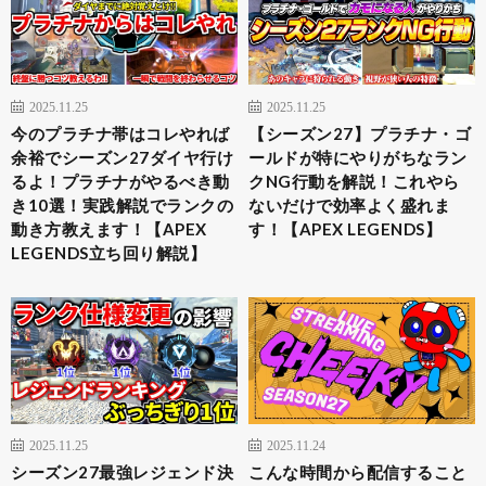
2025.11.25
2025.11.25
今のプラチナ帯はコレやれば
【シーズン27】プラチナ・ゴ
余裕でシーズン27ダイヤ行け
ールドが特にやりがちなラン
るよ！プラチナがやるべき動
クNG行動を解説！これやら
き10選！実践解説でランクの
ないだけで効率よく盛れま
動き方教えます！【APEX
す！【APEX LEGENDS】
LEGENDS立ち回り解説】
2025.11.25
2025.11.24
シーズン27最強レジェンド決
こんな時間から配信すること