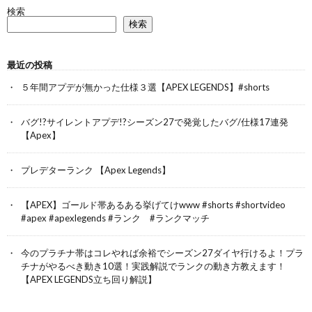
検索
検索
最近の投稿
５年間アプデが無かった仕様３選【APEX LEGENDS】#shorts
バグ!?サイレントアプデ!?シーズン27で発覚したバグ/仕様17連発
【Apex】
プレデターランク 【Apex Legends】
【APEX】ゴールド帯あるある挙げてけwww #shorts #shortvideo
#apex #apexlegends #ランク #ランクマッチ
今のプラチナ帯はコレやれば余裕でシーズン27ダイヤ行けるよ！プラ
チナがやるべき動き10選！実践解説でランクの動き方教えます！
【APEX LEGENDS立ち回り解説】