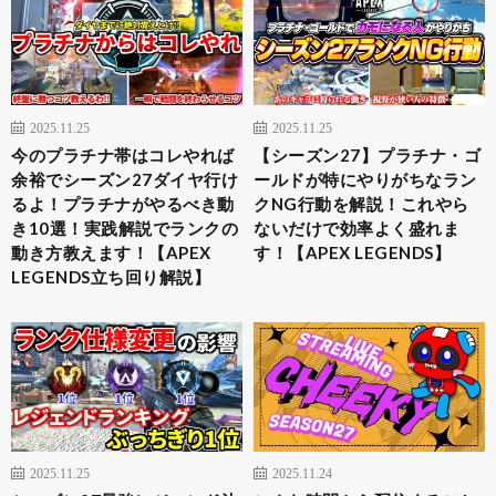
2025.11.25
2025.11.25
今のプラチナ帯はコレやれば
【シーズン27】プラチナ・ゴ
余裕でシーズン27ダイヤ行け
ールドが特にやりがちなラン
るよ！プラチナがやるべき動
クNG行動を解説！これやら
き10選！実践解説でランクの
ないだけで効率よく盛れま
動き方教えます！【APEX
す！【APEX LEGENDS】
LEGENDS立ち回り解説】
2025.11.25
2025.11.24