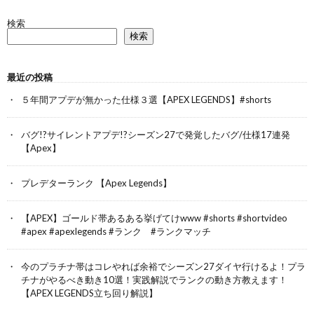
検索
検索
最近の投稿
５年間アプデが無かった仕様３選【APEX LEGENDS】#shorts
バグ!?サイレントアプデ!?シーズン27で発覚したバグ/仕様17連発
【Apex】
プレデターランク 【Apex Legends】
【APEX】ゴールド帯あるある挙げてけwww #shorts #shortvideo
#apex #apexlegends #ランク #ランクマッチ
今のプラチナ帯はコレやれば余裕でシーズン27ダイヤ行けるよ！プラ
チナがやるべき動き10選！実践解説でランクの動き方教えます！
【APEX LEGENDS立ち回り解説】