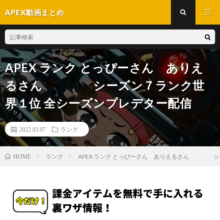
APEX動画まとめ
APEX ランク とっぴーさん ありえ
るさん シーズン７ランク世
界１位 全シーズンプレデター配信
2022.03.07
ランク
ランク
APEX ランク とっぴーさん ありえるさん シ
HOME