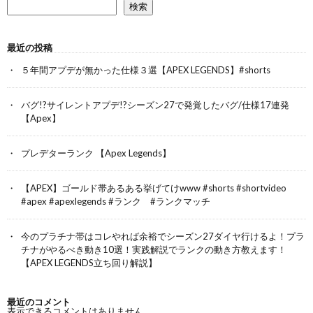
検索
最近の投稿
５年間アプデが無かった仕様３選【APEX LEGENDS】#shorts
バグ!?サイレントアプデ!?シーズン27で発覚したバグ/仕様17連発
【Apex】
プレデターランク 【Apex Legends】
【APEX】ゴールド帯あるある挙げてけwww #shorts #shortvideo
#apex #apexlegends #ランク #ランクマッチ
今のプラチナ帯はコレやれば余裕でシーズン27ダイヤ行けるよ！プラ
チナがやるべき動き10選！実践解説でランクの動き方教えます！
【APEX LEGENDS立ち回り解説】
最近のコメント
表示できるコメントはありません。