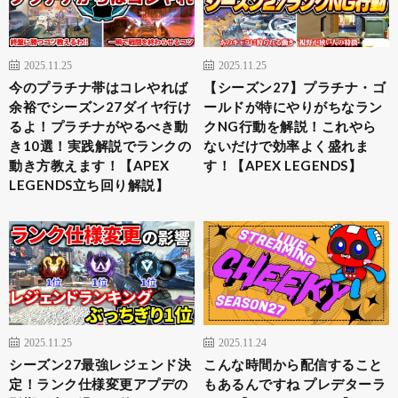
2025.11.25
2025.11.25
今のプラチナ帯はコレやれば
【シーズン27】プラチナ・ゴ
余裕でシーズン27ダイヤ行け
ールドが特にやりがちなラン
るよ！プラチナがやるべき動
クNG行動を解説！これやら
き10選！実践解説でランクの
ないだけで効率よく盛れま
動き方教えます！【APEX
す！【APEX LEGENDS】
LEGENDS立ち回り解説】
2025.11.25
2025.11.24
シーズン27最強レジェンド決
こんな時間から配信すること
定！ランク仕様変更アプデの
もあるんですね プレデターラ