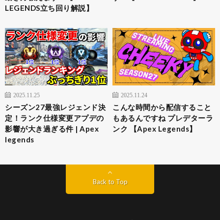
LEGENDS立ち回り解説】
2025.11.25
2025.11.24
シーズン27最強レジェンド決
こんな時間から配信すること
定！ランク仕様変更アプデの
もあるんですね プレデターラ
影響が大き過ぎる件 | Apex
ンク 【Apex Legends】
legends
Back to Top