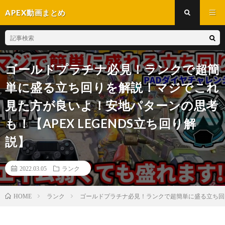
APEX動画まとめ
ゴールドプラチナ必見！ランクで超簡
単に盛る立ち回りを解説！マジでこれ
見た方が良いよ！安地パターンの思考
も！【APEX LEGENDS立ち回り解
説】
2022.03.05
ランク
ランク
ゴールドプラチナ必見！ランクで超簡単に盛る立ち回り
HOME