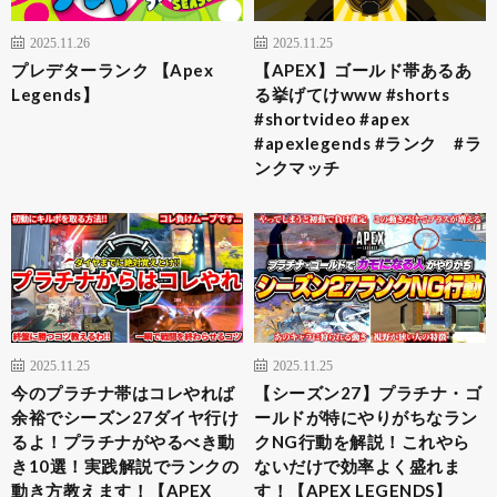
2025.11.26
2025.11.25
プレデターランク 【Apex
【APEX】ゴールド帯あるあ
Legends】
る挙げてけwww #shorts
#shortvideo #apex
#apexlegends #ランク #ラ
ンクマッチ
2025.11.25
2025.11.25
今のプラチナ帯はコレやれば
【シーズン27】プラチナ・ゴ
余裕でシーズン27ダイヤ行け
ールドが特にやりがちなラン
るよ！プラチナがやるべき動
クNG行動を解説！これやら
き10選！実践解説でランクの
ないだけで効率よく盛れま
動き方教えます！【APEX
す！【APEX LEGENDS】