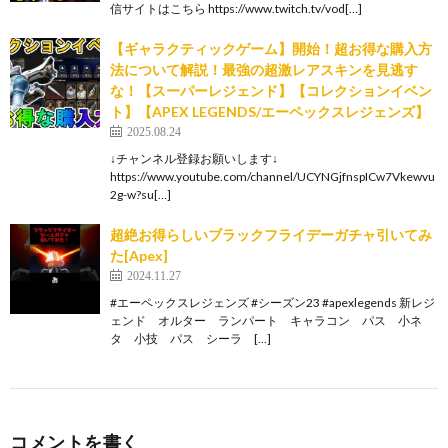
信サイトはこちら https://www.twitch.tv/vod[…]
【ギャラクティックゲーム】開始！超お得な購入方
法について解説！最強の超激レアスキンを見逃す
な！【スーパーレジェンド】【コレクションイベン
ト】【APEX LEGENDS/エーペックスレジェンズ】
2025.08.24
↓チャンネル登録お願いします↓
https://www.youtube.com/channel/UCYNGjfnspICw7Vkewvu
2g-w?su[…]
超絶お得らしいブラックフライデーガチャ引いてみ
た[Apex]
2024.11.27
#エーペックスレジェンズ #シーズン23 #apexlegends 新レジ
ェンド オルター ランパート キャラコン パス 小ネ
タ 小技 パス シーラ […]
コメントを書く