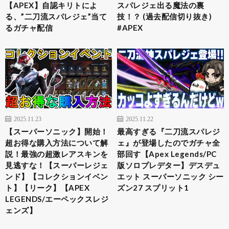
【APEX】自認キリトによ
スパレジェ出る魔法の裏
る、”二刀流スパレジェ”当て
技！？ (過去配信切り抜き)
るガチャ配信
#APEX
2025.11.23
2025.11.22
【スーパーソニック】開始！
最高すぎる『二刀流スパレジ
超お得な購入方法について解
ェ』が登場したのでガチャ全
説！最強の超激レアスキンを
部回す【Apex Legends/PC
見逃すな！【スーパーレジェ
版ソロプレデター】デスデュ
ンド】【コレクションイベン
エット スーパーソニック シー
ト】【リーク】【APEX
ズン27 スプリット1
LEGENDS/エーペックスレジ
ェンズ】