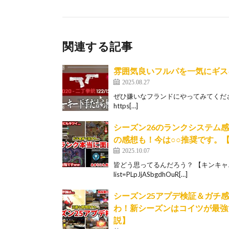
関連する記事
雰囲気良いフルパを一気にギス
2025.08.27
ぜひ嫌いなフランドにやってみてください ツイッチ 
https[…]
シーズン26のランクシステム
の感想も！今は○○推奨です。【A
2025.10.07
皆どう思ってるんだろう？ 【キンキャニ強ポジまと
list=PLpJjASbgdhOuR[…]
シーズン25アプデ検証＆ガチ
わ！新シーズンはコイツが最強で
説】