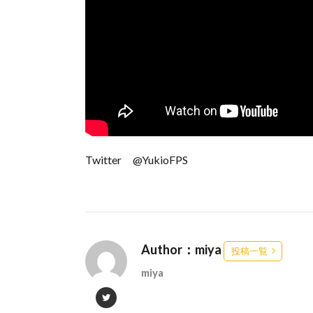
Twitter @YukioFPS
Author：miya
投稿一覧
miya