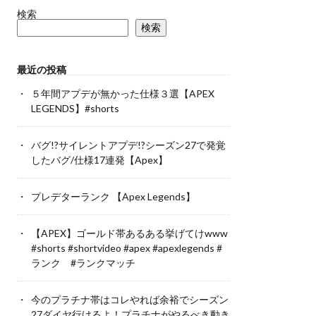
検索
検索
最近の投稿
５年間アプデが無かった仕様３選【APEX
LEGENDS】#shorts
バグ!?サイレントアプデ!?シーズン27で発覚
したバグ/仕様17連発【Apex】
プレデターランク 【Apex Legends】
【APEX】ゴールド帯あるある挙げてけwww
#shorts #shortvideo #apex #apexlegends #
ランク #ランクマッチ
今のプラチナ帯はコレやれば余裕でシーズン
27ダイヤ行けるよ！プラチナがやるべき動き