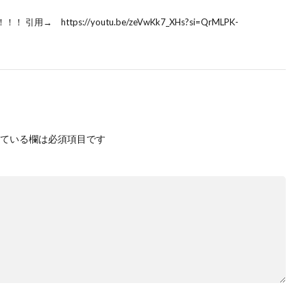
https://youtu.be/zeVwKk7_XHs?si=QrMLPK-
ている欄は必須項目です