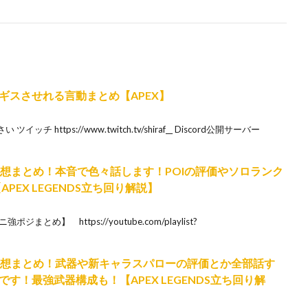
ギスさせれる言動まとめ【APEX】
https://www.twitch.tv/shiraf__ Discord公開サーバー
感想まとめ！本音で色々話します！POIの評価やソロランク
PEX LEGENDS立ち回り解説】
め】 https://youtube.com/playlist?
感想まとめ！武器や新キャラスパローの評価とか全部話す
す！最強武器構成も！【APEX LEGENDS立ち回り解