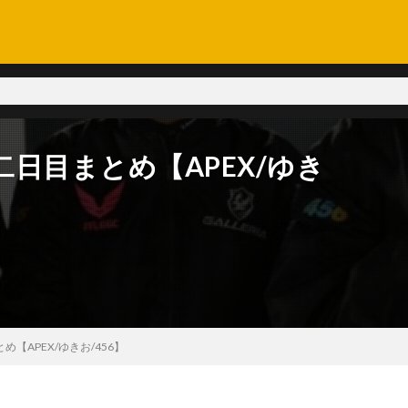
C二日目まとめ【APEX/ゆき
め【APEX/ゆきお/456】