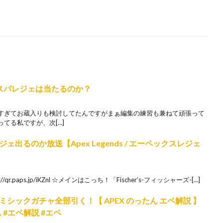
でスパレジェは当たるのか？
すぎてお蔵入りも検討してたんですがまぁ編集の練習も兼ねて頑張って
てる私ですが、次[…]
出るのか放送【Apex Legends / エーペックスレジェ
r.paps.jp/iKZnl ☆メインはこっち！「Fischer’s-フィッシャーズ-[…]
シックガチャ全部引く！【 APEX のったん エペ解説 】
たん #エペ解説 #エペ