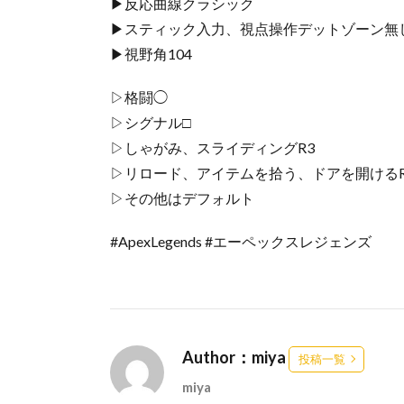
▶︎反応曲線クラシック
▶︎スティック入力、視点操作デットゾーン無
▶︎視野角104
▷格闘◯
▷シグナル□
▷しゃがみ、スライディングR3
▷リロード、アイテムを拾う、ドアを開けるR
▷その他はデフォルト
#ApexLegends #エーペックスレジェンズ
Author：miya
投稿一覧
miya