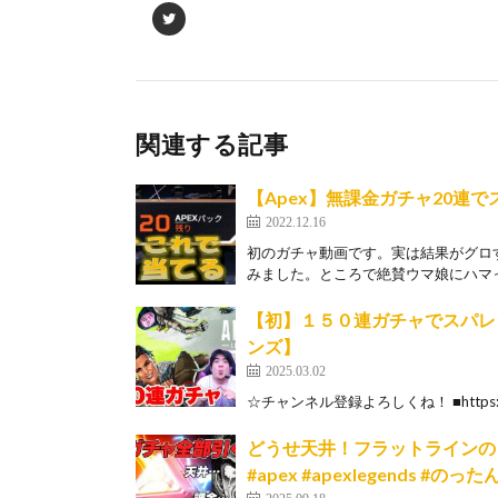
関連する記事
【Apex】無課金ガチャ20連
2022.12.16
初のガチャ動画です。実は結果がグロ
みました。ところで絶賛ウマ娘にハマっ
【初】１５０連ガチャでスパレジェ
ンズ】
2025.03.02
☆チャンネル登録よろしくね！ ■https://q
どうせ天井！フラットラインのミ
#apex #apexlegends #のっ
2025.09.18