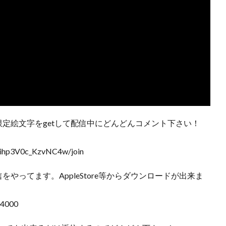
定絵文字をgetして配信中にどんどんコメント下さい！
Eihp3V0c_KzvNC4w/join
信をやってます。AppleStore等からダウンロードが出来ま
74000