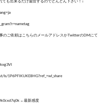
れても出来るだけ返信するのでどんどん下さい！↓
ang=ja
i_gram?r=nametag
m】お仕事のご依頼はこちらのメールアドレスかTwitterのDMにて
kxg3VI
t/ls/1P6PFIKUKE8HG?ref_=wl_share
）
RUk0cxd7q0k ←最新感度