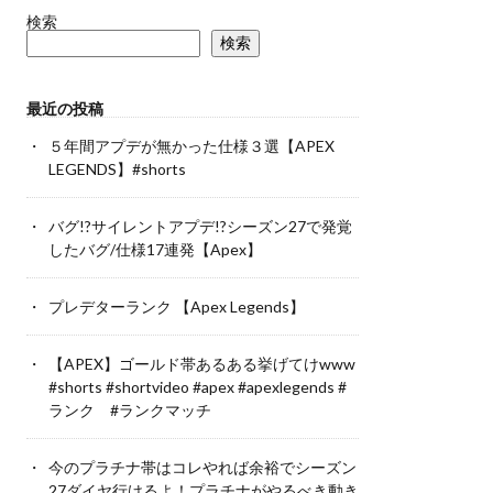
検索
検索
最近の投稿
５年間アプデが無かった仕様３選【APEX
LEGENDS】#shorts
バグ!?サイレントアプデ!?シーズン27で発覚
したバグ/仕様17連発【Apex】
プレデターランク 【Apex Legends】
【APEX】ゴールド帯あるある挙げてけwww
#shorts #shortvideo #apex #apexlegends #
ランク #ランクマッチ
今のプラチナ帯はコレやれば余裕でシーズン
27ダイヤ行けるよ！プラチナがやるべき動き