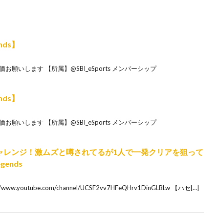
nds】
願いします 【所属】@SBI_eSports メンバーシップ
nds】
願いします 【所属】@SBI_eSports メンバーシップ
チャレンジ！激ムズと噂されてるが1人で一発クリアを狙って
ends
youtube.com/channel/UCSF2vv7HFeQHrv1DinGLBLw 【ハセ[…]