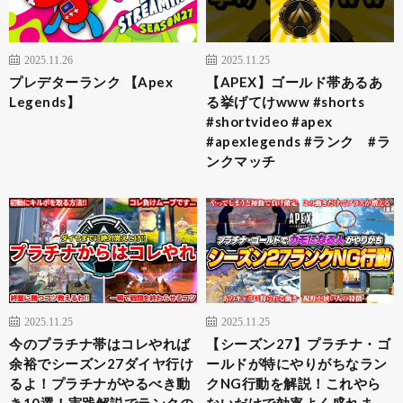
2025.11.26
2025.11.25
プレデターランク 【Apex
【APEX】ゴールド帯あるあ
Legends】
る挙げてけwww #shorts
#shortvideo #apex
#apexlegends #ランク #ラ
ンクマッチ
2025.11.25
2025.11.25
今のプラチナ帯はコレやれば
【シーズン27】プラチナ・ゴ
余裕でシーズン27ダイヤ行け
ールドが特にやりがちなラン
るよ！プラチナがやるべき動
クNG行動を解説！これやら
き10選！実践解説でランクの
ないだけで効率よく盛れま