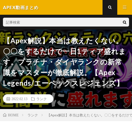
APEX動画まとめ
【Apex解説】本当は教えたくない。
〇〇をするだけで一日1ティア盛れま
す。プラチナ・ダイヤランクの新常
識をマスターが徹底解説。【Apex
Legends/エーペックスレジェンズ】
2022.02.13
ランク
ランク
【Apex解説】本当は教えたくない。〇〇をするだけで
HOME