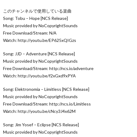
このチャンネルで使用している楽曲
Song: Tobu – Hope [NCS Release]
Music provided by NoCopyrightSounds
Free Download/Stream: N/A
Watch: http://youtu.be/EP625xQIGzs
Song: JJD – Adventure [NCS Release]
Music provided by NoCopyrightSounds
Free Download/Stream: http://ncs.io/adventure
Watch: http://youtu.be/f2xGxd9xPYA
Song: Elektronomia – Limitless [NCS Release]
Music provided by NoCopyrightSounds
Free Download/Stream: http://ncs.io/Limitless
Watch: http://youtu.be/cNcy3J4x62M
Song: Jim Yosef – Eclipse [NCS Release]
Music provided by NoCopyrightSounds