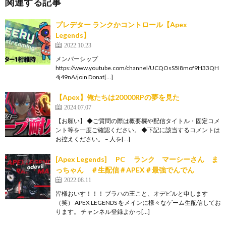
関連する記事
プレデター ランクかコントロール【Apex
Legends】
2022.10.23
メンバーシップ
https://www.youtube.com/channel/UCQOsS5I8mof9H33QH
4j49nA/join Donat[…]
【Apex】俺たちは20000RPの夢を見た
2024.07.07
【お願い】 ◆ご質問の際は概要欄や配信タイトル・固定コメ
ント等を一度ご確認ください。 ◆下記に該当するコメントは
お控えください。 – 人を[…]
[Apex Legends] PC ランク マーシーさん ま
っちゃん ＃生配信＃APEX＃最強でんでん
2022.08.11
皆様おいす！！！ ブラハの王こと、オデビルと申します
（笑） APEX LEGENDS をメインに様々なゲーム生配信してお
ります。 チャンネル登録よかっ[…]