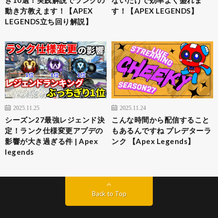
動き方教えます！【APEX
す！【APEX LEGENDS】
LEGENDS立ち回り解説】
2025.11.25
2025.11.24
シーズン27最強レジェンド決
こんな時間から配信すること
定！ランク仕様変更アプデの
もあるんですね プレデターラ
影響が大き過ぎる件 | Apex
ンク 【Apex Legends】
legends
Back to Top