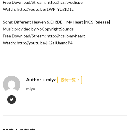
Free Download/Stream: http://ncs.io/eclispe
Watch: http://youtu.be/1WP_YLn1D1c
Song: Different Heaven & EH!DE – My Heart [NCS Release]
Music provided by NoCopyrightSounds
Free Download/Stream: http://ncs.io/myheart
Watch: http://youtu.be/jK2aIUmmdP4
Author：miya
投稿一覧
miya