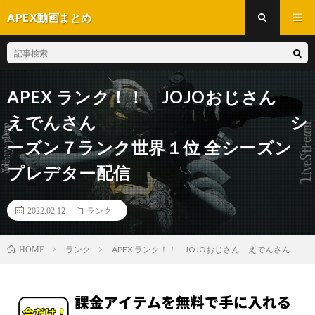
APEX動画まとめ
APEX ランク！！ JOJOおじさん
えでんさん シ
ーズン７ランク世界１位 全シーズン
プレデター配信
2022.02.12
ランク
ランク
APEX ランク！！ JOJOおじさん え
HOME