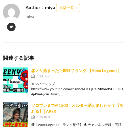
Author：miya
投稿一覧
miya
関連する記事
悪ノリ始まったら即終了ランク 【Apex Legends】
2023.06.26
メンバーシップ
https://www.youtube.com/channel/UCQOsS5I8mof9H33QH
4j49nA/join Donat[…]
ソロプレまで@1500 オルター消えましたか？【あ
れる】│APEX
2025.10.09
🔴【Apex Legends｜ランク配信】 🔔 チャンネル登録・高評