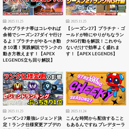
2025.11.25
2025.11.25
今のプラチナ帯はコレやれば
【シーズン27】プラチナ・ゴ
余裕でシーズン27ダイヤ行け
ールドが特にやりがちなラン
るよ！プラチナがやるべき動
クNG行動を解説！これやら
き10選！実践解説でランクの
ないだけで効率よく盛れま
動き方教えます！【APEX
す！【APEX LEGENDS】
LEGENDS立ち回り解説】
2025.11.25
2025.11.24
シーズン27最強レジェンド決
こんな時間から配信すること
定！ランク仕様変更アプデの
もあるんですね プレデターラ