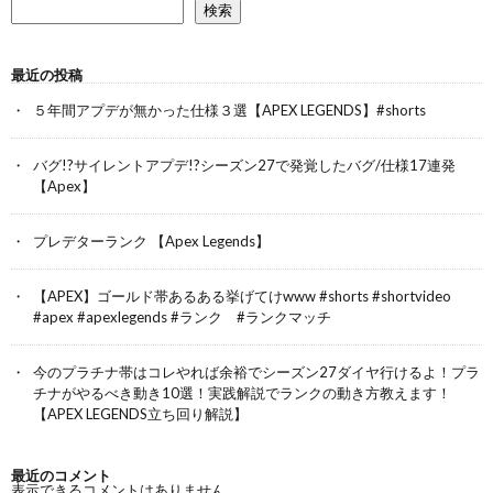
検索
最近の投稿
５年間アプデが無かった仕様３選【APEX LEGENDS】#shorts
バグ!?サイレントアプデ!?シーズン27で発覚したバグ/仕様17連発
【Apex】
プレデターランク 【Apex Legends】
【APEX】ゴールド帯あるある挙げてけwww #shorts #shortvideo
#apex #apexlegends #ランク #ランクマッチ
今のプラチナ帯はコレやれば余裕でシーズン27ダイヤ行けるよ！プラ
チナがやるべき動き10選！実践解説でランクの動き方教えます！
【APEX LEGENDS立ち回り解説】
最近のコメント
表示できるコメントはありません。