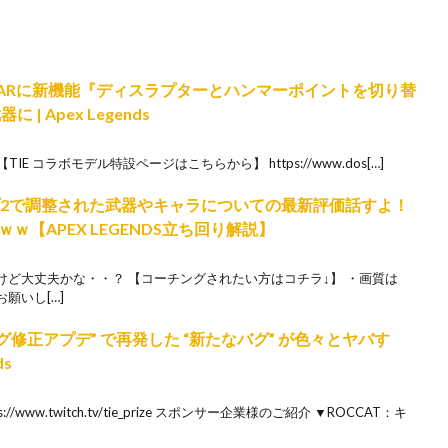
CARに新機能『ディスラプターとハンマーポイントを切り替
 Apex Legends
TIE コラボモデル特設ページはこちらから】 https://www.dos[…]
プ2で調整された武器やキャラについての最新評価話すよ！
【APEX LEGENDS立ち回り解説】
ど大丈夫かな・・？ 【コーチングされたい方はコチラ↓】 ・画質は
お願いし[…]
グ修正アプデ” で再発した “新たなバグ” が色々とヤバす
ds
/www.twitch.tv/tie_prize スポンサー企業様のご紹介 ▼ROCCAT：キ