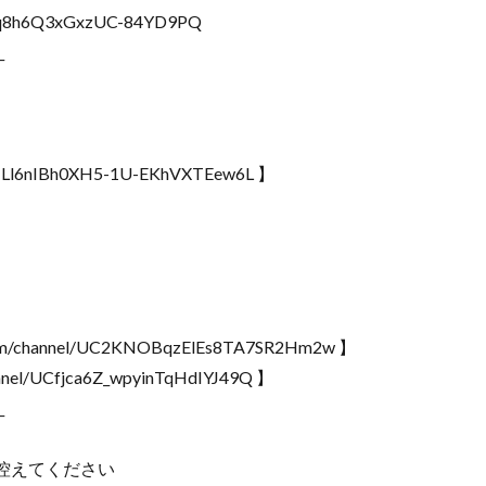
CrAq8h6Q3xGxzUC-84YD9PQ
_
GO0-Ll6nIBh0XH5-1U-EKhVXTEew6L 】
m/channel/UC2KNOBqzElEs8TA7SR2Hm2w 】
nel/UCfjca6Z_wpyinTqHdIYJ49Q 】
_
控えてください