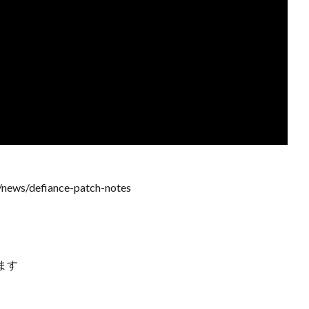
/news/defiance-patch-notes
！
ます