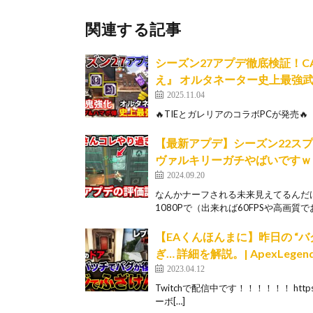
関連する記事
シーズン27アプデ徹底検証！
え』 オルタネーター史上最強武器に |
2025.11.04
🔥TIEとガレリアのコラボPCが発売🔥 【
【最新アプデ】シーズン22ス
ヴァルキリーガチやばいですｗｗｗ
2024.09.20
なんかナーフされる未来見えてるんだけ
1080Pで（出来れば60FPSや高画質で
【EAくんほんまに】昨日の “バ
ぎ… 詳細を解説。| ApexLegen
2023.04.12
Twitchで配信中です！！！！！！ https:/
ーボ[…]