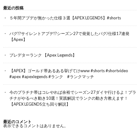
最近の投稿
５年間アプデが無かった仕様３選【APEX LEGENDS】#shorts
バグ!?サイレントアプデ!?シーズン27で発覚したバグ/仕様17連発
【Apex】
プレデターランク 【Apex Legends】
【APEX】ゴールド帯あるある挙げてけwww #shorts #shortvideo
#apex #apexlegends #ランク #ランクマッチ
今のプラチナ帯はコレやれば余裕でシーズン27ダイヤ行けるよ！プラ
チナがやるべき動き10選！実践解説でランクの動き方教えます！
【APEX LEGENDS立ち回り解説】
最近のコメント
表示できるコメントはありません。