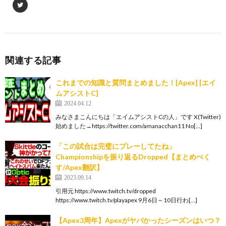
関連する記事
これまでの知識と質問まとめました！[Apex] [エイ
ムアシストC]
2024.04.12
みなさまこんにちは「エイムアシストCの人」です X(Twitter)
始めました→https://twitter.com/amanacchan11 No[…]
「この試合は完璧にプレーしてたね」
Championshipを振り返るDropped【まとめぺく
す/Apex翻訳】
2023.09.14
引用元 https://www.twitch.tv/dropped
https://www.twitch.tv/playapex 9月6日～10日行わ[…]
【Apex3周年】Apexがヤバかったシーズンはいつ？