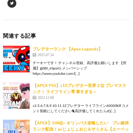
関連する記事
プレデターランク 【Apex Legends】
2025.07.24
チーキーです！ チャンネル登録、高評価お願いします 【所
属】@SBI_eSports メンバーシップ
https://www.youtube.com/[…]
【APEX PS5】s13プレデター世界２位 プレマスラ
ンク！ ライフライン専 寒すぎる～
2022.12.08
s2.3.6.7.8.9.10.11.12プレデター ライフライン60000kill コメ
ント気軽にしてください🐈高評価してくれたらめ[…]
【APEX】504位~ オリンパス攻略したい プレ維持
ランク配信！w/じょじょおじ＆サミさん【エーペッ