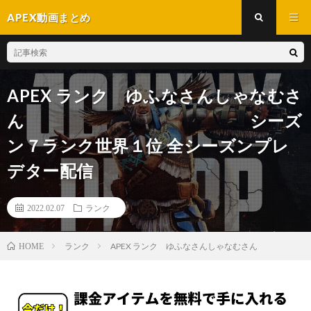
APEX動画まとめ
APEX ランク ゆふなさんしゃなむさ
ん シーズ
ン７ランク世界１位 全シーズンプレ
デター配信
2022.02.07
ランク
ランク
APEX ランク ゆふなさんしゃなむさん
HOME