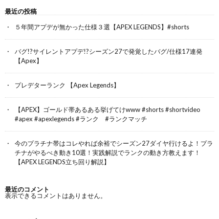
最近の投稿
５年間アプデが無かった仕様３選【APEX LEGENDS】#shorts
バグ!?サイレントアプデ!?シーズン27で発覚したバグ/仕様17連発
【Apex】
プレデターランク 【Apex Legends】
【APEX】ゴールド帯あるある挙げてけwww #shorts #shortvideo
#apex #apexlegends #ランク #ランクマッチ
今のプラチナ帯はコレやれば余裕でシーズン27ダイヤ行けるよ！プラ
チナがやるべき動き10選！実践解説でランクの動き方教えます！
【APEX LEGENDS立ち回り解説】
最近のコメント
表示できるコメントはありません。