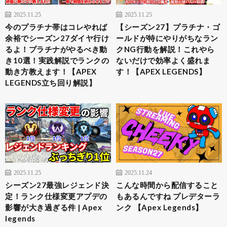
2025.11.25
2025.11.25
今のプラチナ帯はコレやれば
【シーズン27】プラチナ・ゴ
余裕でシーズン27ダイヤ行け
ールドが特にやりがちなラン
るよ！プラチナがやるべき動
クNG行動を解説！これやら
き10選！実践解説でランクの
ないだけで効率よく盛れま
動き方教えます！【APEX
す！【APEX LEGENDS】
LEGENDS立ち回り解説】
2025.11.25
2025.11.24
シーズン27最強レジェンド決
こんな時間から配信すること
定！ランク仕様変更アプデの
もあるんですね プレデターラ
影響が大き過ぎる件 | Apex
ンク 【Apex Legends】
legends