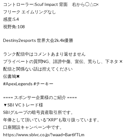
コントローラー:Scuf Impact 背面 右から◯△□×
フリーク エイムリングなし
感度:5.4
視野角:108
Destiny2esports 世界大会2k.4k優勝
ランク配信中はコメントあまり返せません
プライベートの質問NG、誹謗中傷、宣伝、荒らし、下ネタ ✕
配信と関係ない話は控えてください
伝書鳩✖
#ApexLegends #チーキー
==== スポンサー企業様のご紹介 ====
▼SBI VCトレード様
SBIグループの暗号資産取引所です。
年俸として頂いている”XRP”も取り扱っています。
口座開設キャンペーン中です。
https://www.sbivc.co.jp/?waad=Bar6fTLm