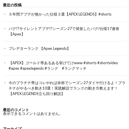
最近の投稿
５年間アプデが無かった仕様３選【APEX LEGENDS】#shorts
バグ!?サイレントアプデ!?シーズン27で発覚したバグ/仕様17連発
【Apex】
プレデターランク 【Apex Legends】
【APEX】ゴールド帯あるある挙げてけwww #shorts #shortvideo
#apex #apexlegends #ランク #ランクマッチ
今のプラチナ帯はコレやれば余裕でシーズン27ダイヤ行けるよ！プラ
チナがやるべき動き10選！実践解説でランクの動き方教えます！
【APEX LEGENDS立ち回り解説】
最近のコメント
表示できるコメントはありません。
アーカイブ