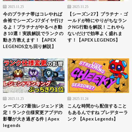
2025.11.25
2025.11.25
今のプラチナ帯はコレやれば
【シーズン27】プラチナ・ゴ
余裕でシーズン27ダイヤ行け
ールドが特にやりがちなラン
るよ！プラチナがやるべき動
クNG行動を解説！これやら
き10選！実践解説でランクの
ないだけで効率よく盛れま
動き方教えます！【APEX
す！【APEX LEGENDS】
LEGENDS立ち回り解説】
2025.11.25
2025.11.24
シーズン27最強レジェンド決
こんな時間から配信すること
定！ランク仕様変更アプデの
もあるんですね プレデターラ
影響が大き過ぎる件 | Apex
ンク 【Apex Legends】
legends