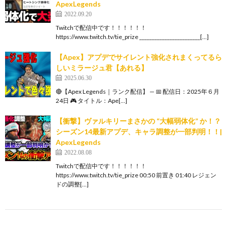
ApexLegends
2022.09.20
Twitchで配信中です！！！！！！
https://www.twitch.tv/tie_prize ________________________[…]
【Apex】アプデでサイレント強化されまくってるら
しいミラージュ君【あれる】
2025.06.30
🔴【Apex Legends｜ランク配信】 — 📅 配信日：2025年６月
24日 🎮 タイトル：Ape[…]
【衝撃】ヴァルキリーまさかの “大幅弱体化” か！？
シーズン14最新アプデ、キャラ調整が一部判明！！|
ApexLegends
2022.08.08
Twitchで配信中です！！！！！！
https://www.twitch.tv/tie_prize 00:50 前置き 01:40 レジェン
ドの調整[…]