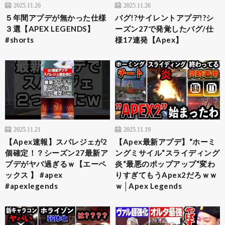
2025.11.26
2025.11.26
５年間アプデが無かった仕様
バグ!?サイレントアプデ!?シ
３選【APEX LEGENDS】
ーズン27で発覚したバグ/仕
#shorts
様17連発【Apex】
2025.11.21
2025.11.19
【Apex速報】スパレジェが2
【Apex最新アプデ】“ホーミ
個確定！？シーズン27最新ア
ングミサイル“スライディング
プデがヤバ過ぎるｗ【エーペ
炎“最悪のポップアップ“変わ
ックス 】 #apex
りすぎてもうApex2だろｗｗ
#apexlegends
ｗ│Apex Legends