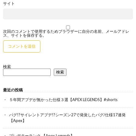
サイト
次回のコメントで使用するためブラウザーに自分の名前、メールアドレ
ス、サイトを保存する。
検索
検索
最近の投稿
５年間アプデが無かった仕様３選【APEX LEGENDS】#shorts
バグ!?サイレントアプデ!?シーズン27で発覚したバグ/仕様17連発
【Apex】
プレデターランク 【Apex Legends】