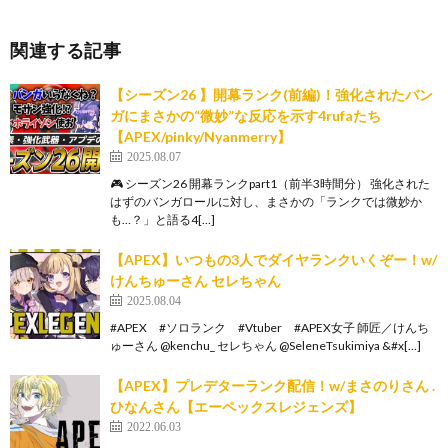
関連する記事
【シーズン26 】開幕ランク(前編)！強化されたバン
ガにまさかの“微妙”な反応を示す4rufaたち
【APEX/pinky/Nyanmerry】
2025.08.07
🎮 シーズン26 開幕ランクpart1（前半3時間分） 強化された
はずのバンガロールに対し、まさかの「ランクでは微妙か
も…？」と語る4[…]
【APEX】いつもの3人でダイヤランクいくぞー！w/
けんちゅーさん セレちゃん
2025.08.04
#APEX #ソロランク #Vtuber #APEX女子 師匠／けんち
ゅーさん @kenchu_ セレちゃん @SeleneTsukimiya &#x[…]
【APEX】プレデターランク配信！w/まさのりさん .
ひなんさん【エーペックスレジェンズ】
2022.06.03