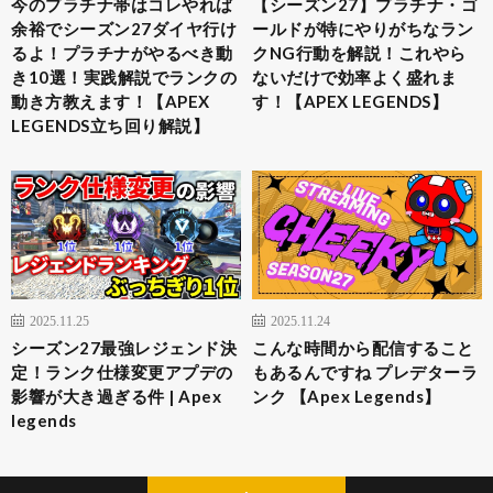
今のプラチナ帯はコレやれば
【シーズン27】プラチナ・ゴ
余裕でシーズン27ダイヤ行け
ールドが特にやりがちなラン
るよ！プラチナがやるべき動
クNG行動を解説！これやら
き10選！実践解説でランクの
ないだけで効率よく盛れま
動き方教えます！【APEX
す！【APEX LEGENDS】
LEGENDS立ち回り解説】
2025.11.25
2025.11.24
シーズン27最強レジェンド決
こんな時間から配信すること
定！ランク仕様変更アプデの
もあるんですね プレデターラ
影響が大き過ぎる件 | Apex
ンク 【Apex Legends】
legends