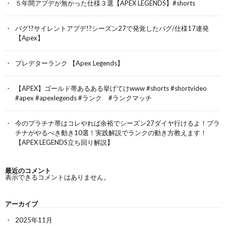
５年間アプデが無かった仕様３選【APEX LEGENDS】#shorts
バグ!?サイレントアプデ!?シーズン27で発覚したバグ/仕様17連発
【Apex】
プレデターランク 【Apex Legends】
【APEX】ゴールド帯あるある挙げてけwww #shorts #shortvideo
#apex #apexlegends #ランク #ランクマッチ
今のプラチナ帯はコレやれば余裕でシーズン27ダイヤ行けるよ！プラ
チナがやるべき動き10選！実践解説でランクの動き方教えます！
【APEX LEGENDS立ち回り解説】
最近のコメント
表示できるコメントはありません。
アーカイブ
2025年11月