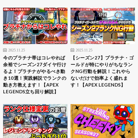
2025.11.25
2025.11.25
今のプラチナ帯はコレやれば
【シーズン27】プラチナ・ゴ
余裕でシーズン27ダイヤ行け
ールドが特にやりがちなラン
るよ！プラチナがやるべき動
クNG行動を解説！これやら
き10選！実践解説でランクの
ないだけで効率よく盛れま
動き方教えます！【APEX
す！【APEX LEGENDS】
LEGENDS立ち回り解説】