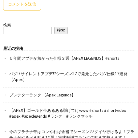
検索
検索
最近の投稿
５年間アプデが無かった仕様３選【APEX LEGENDS】#shorts
バグ!?サイレントアプデ!?シーズン27で発覚したバグ/仕様17連発
【Apex】
プレデターランク 【Apex Legends】
【APEX】ゴールド帯あるある挙げてけwww #shorts #shortvideo
#apex #apexlegends #ランク #ランクマッチ
今のプラチナ帯はコレやれば余裕でシーズン27ダイヤ行けるよ！プラ
チナがやるべき動き10選！実践解説でランクの動き方教えます！