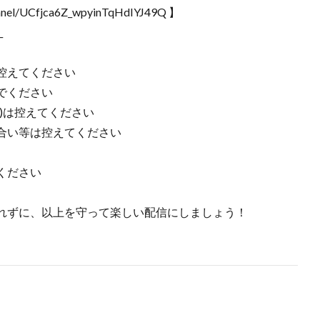
nel/UCfjca6Z_wpyinTqHdIYJ49Q 】
_
控えてください
でください
)は控えてください
合い等は控えてください
ください
れずに、以上を守って楽しい配信にしましょう！