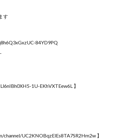
ます
CrAq8h6Q3xGxzUC-84YD9PQ
_
GO0-Ll6nIBh0XH5-1U-EKhVXTEew6L 】
m/channel/UC2KNOBqzElEs8TA7SR2Hm2w 】