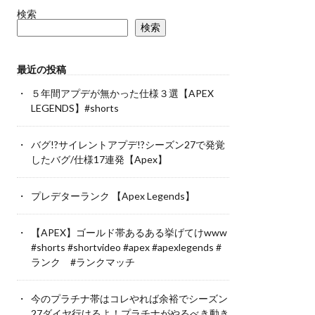
検索
検索
最近の投稿
５年間アプデが無かった仕様３選【APEX
LEGENDS】#shorts
バグ!?サイレントアプデ!?シーズン27で発覚
したバグ/仕様17連発【Apex】
プレデターランク 【Apex Legends】
【APEX】ゴールド帯あるある挙げてけwww
#shorts #shortvideo #apex #apexlegends #
ランク #ランクマッチ
今のプラチナ帯はコレやれば余裕でシーズン
27ダイヤ行けるよ！プラチナがやるべき動き