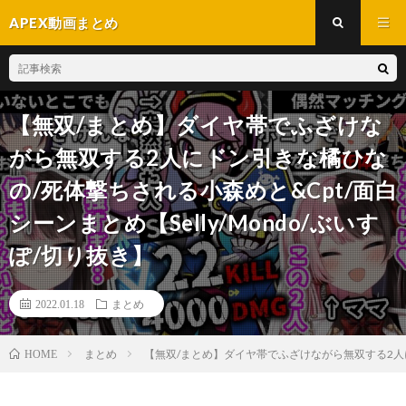
APEX動画まとめ
【無双/まとめ】ダイヤ帯でふざけな
がら無双する2人にドン引きな橘ひな
の/死体撃ちされる小森めと&Cpt/面白
シーンまとめ【Selly/Mondo/ぶいす
ぽ/切り抜き】
2022.01.18
まとめ
まとめ
【無双/まとめ】ダイヤ帯でふざけながら無双する2人にド
HOME