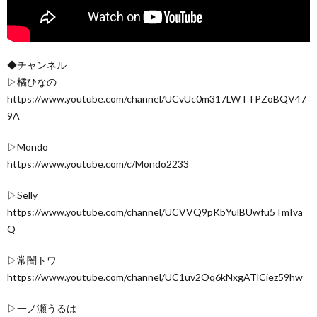
◆チャンネル
▷橘ひなの
https://www.youtube.com/channel/UCvUc0m317LWTTPZoBQV47
9A
▷Mondo
https://www.youtube.com/c/Mondo2233
▷Selly
https://www.youtube.com/channel/UCVVQ9pKbYulBUwfu5TmIva
Q
▷常闇トワ
https://www.youtube.com/channel/UC1uv2Oq6kNxgATlCiez59hw
▷一ノ瀬うるは