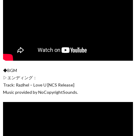
◆BGM
▷エンディング：
Track: Razihel – Love U [NCS Release]
Music provided by NoCopyrightSounds.