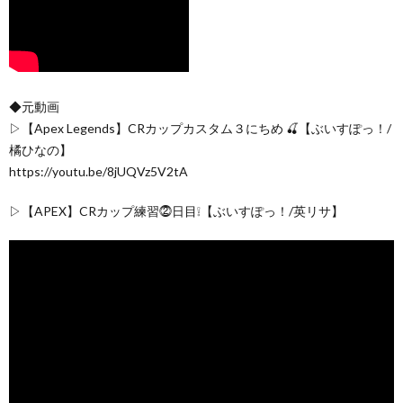
◆元動画
▷【Apex Legends】CRカップカスタム３にちめ 🍒【ぶいすぽっ！/
橘ひなの】
https://youtu.be/8jUQVz5V2tA
▷【APEX】CRカップ練習⓶日目❕【ぶいすぽっ！/英リサ】