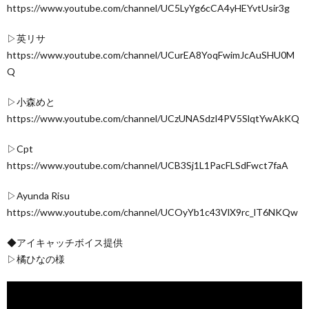
https://www.youtube.com/channel/UC5LyYg6cCA4yHEYvtUsir3g
▷英リサ
https://www.youtube.com/channel/UCurEA8YoqFwimJcAuSHU0M
Q
▷小森めと
https://www.youtube.com/channel/UCzUNASdzI4PV5SlqtYwAkKQ
▷Cpt
https://www.youtube.com/channel/UCB3Sj1L1PacFLSdFwct7faA
▷Ayunda Risu
https://www.youtube.com/channel/UCOyYb1c43VlX9rc_lT6NKQw
◆アイキャッチボイス提供
▷橘ひなの様