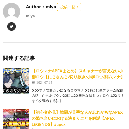
Author：miya
投稿一覧
miya
関連する記事
【ロウマナAPEXまとめ】スキャナーが言えない小
柳ロウ【にじさんじ/切り抜き/小柳ロウ/緋八マナ】
2024.07.24
0:00 アナ雪みたいになるロウマナ 0:39 にじ星ファーム配信
の話 からあげクン20個 1:20 無理な嘘をつくロウ 1:52 マナ
をベタ褒めする[…]
【初心者必見】戦闘が苦手な人が忘れがちなAPEX
の撃ち合いにおける決まりごとを解説【APEX
LEGENDS】#apex