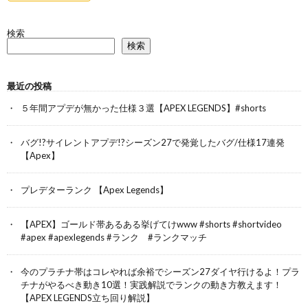
検索
検索
最近の投稿
５年間アプデが無かった仕様３選【APEX LEGENDS】#shorts
バグ!?サイレントアプデ!?シーズン27で発覚したバグ/仕様17連発
【Apex】
プレデターランク 【Apex Legends】
【APEX】ゴールド帯あるある挙げてけwww #shorts #shortvideo
#apex #apexlegends #ランク #ランクマッチ
今のプラチナ帯はコレやれば余裕でシーズン27ダイヤ行けるよ！プラ
チナがやるべき動き10選！実践解説でランクの動き方教えます！
【APEX LEGENDS立ち回り解説】