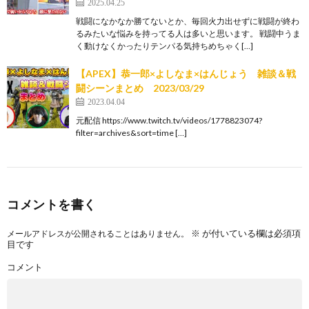
2025.04.25
戦闘になかなか勝てないとか、毎回火力出せずに戦闘が終わ
るみたいな悩みを持ってる人は多いと思います。 戦闘中うま
く動けなくかったりテンパる気持ちめちゃく[…]
【APEX】恭一郎×よしなま×はんじょう 雑談＆戦
闘シーンまとめ 2023/03/29
2023.04.04
元配信 https://www.twitch.tv/videos/1778823074?
filter=archives&sort=time […]
コメントを書く
※
が付いている欄は必須項
メールアドレスが公開されることはありません。
目です
コメント