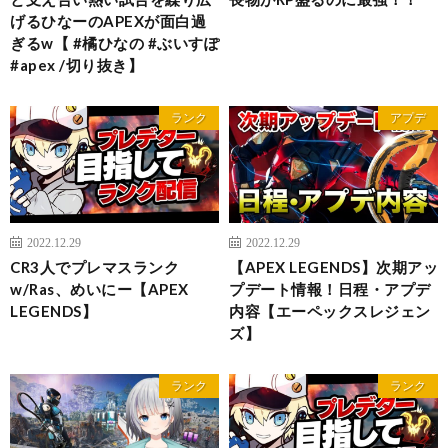
げるひなーのAPEXが面白過
ぎるw【 #橘ひなの #ぶいすぽ
#apex /切り抜き】
ランク
アプデ
2022.12.29
2022.12.29
CR3人でプレマスランク
【APEX LEGENDS】次期アッ
w/Ras、めいにー【APEX
プデート情報！日程・アプデ
LEGENDS】
内容【エーペックスレジェン
ズ】
ランク
ランク