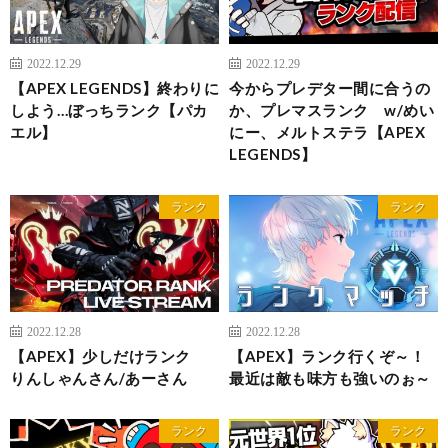
2022.12.29
2022.12.29
【APEX LEGENDS】終わりに
今からプレデター間に合うの
しよう…ぼっちランク【パカ
か、プレマスランク w/めい
エル】
にー、メルトステラ【APEX
LEGENDS】
ランク
ランク
2022.12.28
2022.12.28
【APEX】少しだけランク
【APEX】ランク行くぞ～！
りんしゃんさん/あーさん
最近は敵も味方も強いのぉ～
ランク
ランク