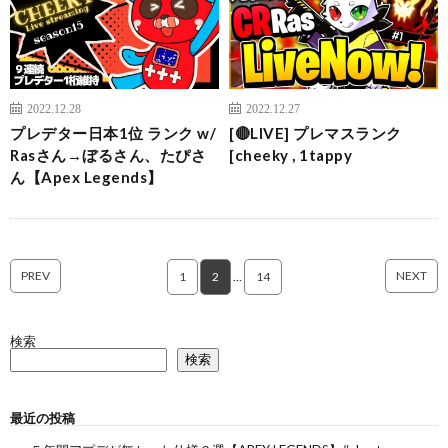
2022.12.28
2022.12.27
プレデター日本1位 ランク w/
[🔴LIVE] プレマスランク
Rasさん→ぼるさん、たぴさ
[cheeky , 1tappy
ん【Apex Legends】
PREV
NEXT
1
2
…
14
検索
検索
最近の投稿