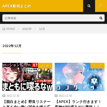
APEX動画まとめ
2022年
12月
HOME
2022年12月
まとめ
ランク
2022.12.30
2022.12.30
【面白まとめ】野良リスナー
【APEX】ランク行きます！
と支え合い熱い試合を繰り広
長物がRP盛るのに最強！！