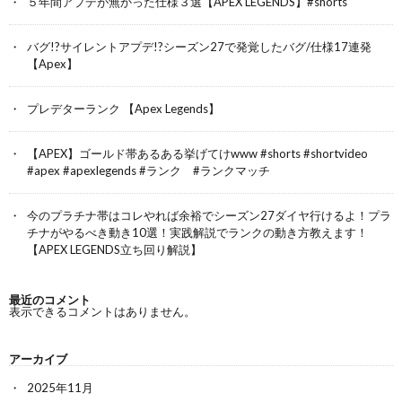
５年間アプデが無かった仕様３選【APEX LEGENDS】#shorts
バグ!?サイレントアプデ!?シーズン27で発覚したバグ/仕様17連発
【Apex】
プレデターランク 【Apex Legends】
【APEX】ゴールド帯あるある挙げてけwww #shorts #shortvideo
#apex #apexlegends #ランク #ランクマッチ
今のプラチナ帯はコレやれば余裕でシーズン27ダイヤ行けるよ！プラ
チナがやるべき動き10選！実践解説でランクの動き方教えます！
【APEX LEGENDS立ち回り解説】
最近のコメント
表示できるコメントはありません。
アーカイブ
2025年11月