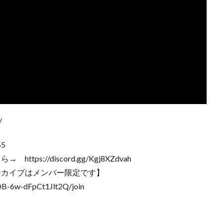
/
55
s://discord.gg/Kgj8XZdvah
ーカイブはメンバー限定です】
B-6w-dFpCt1Jlt2Q/join