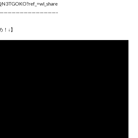
G8QN3TGOKO?ref_=wl_share
——————————————–
め！↓】